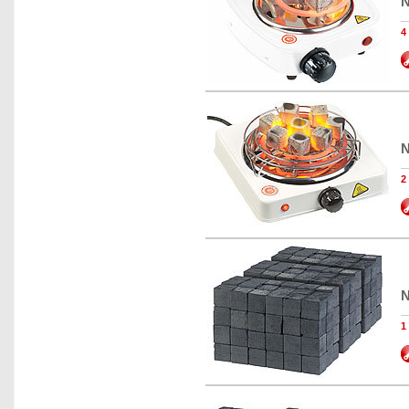
N
4
N
2
N
1