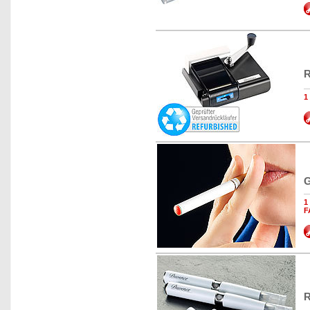
R
1
G
1
F
R