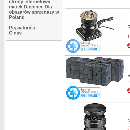
strony internetowe
marek Duvence Dla
obszarów sprzedazy w
Poland
R
Prywatność
O nas
4
R
N