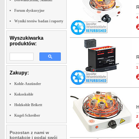
Doswiadczenia, Składki
R
Forum dyskusyjne
4
Wyniki testów badan i raporty
Wyszukiwarka
produktów:
R
1
Zakupy:
Kohle-Anzünder
Kokoskohle
Holzkohle Brikett
H
Kugel-Schreiber
2
Pozostan z nami w
kontakcie i podaj swój