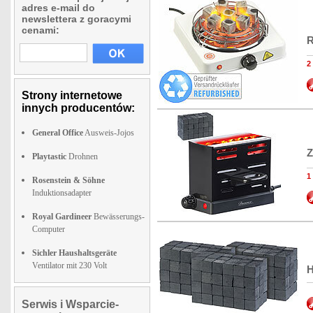
adres e-mail do
newslettera z goracymi
cenami:
R
2
Strony internetowe
innych producentów:
General Office
Ausweis-Jojos
Z
Playtastic
Drohnen
1
Rosenstein & Söhne
Induktionsadapter
Royal Gardineer
Bewässerungs-
Computer
Sichler Haushaltsgeräte
Ventilator mit 230 Volt
H
Serwis i Wsparcie-