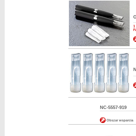
G
1
F
N
NC-5557-919
Obszar wsparcia