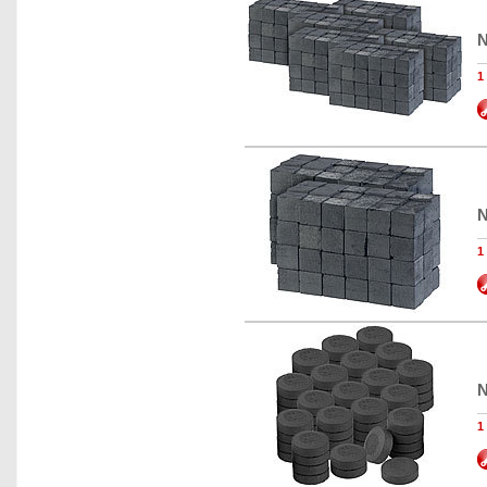
N
1
N
1
N
1