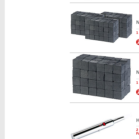
N
1
N
1
H
2
F