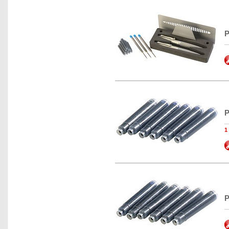
P
P
1
P