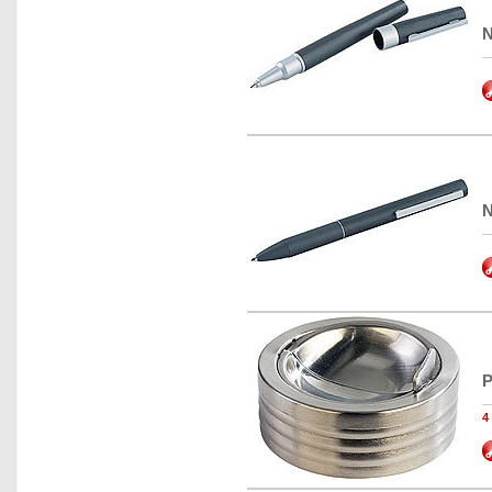
N
N
P
4