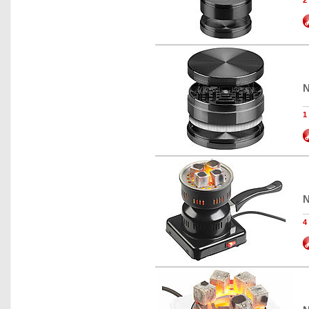
2
N
1
N
4