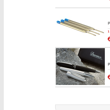
P
1
P