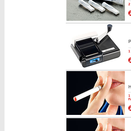
2
P
1
H
1
F