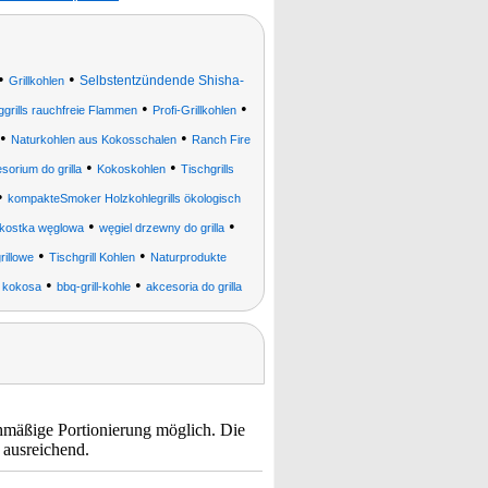
•
•
Selbstentzündende Shisha-
Grillkohlen
•
•
grills rauchfreie Flammen
Profi-Grillkohlen
•
•
Naturkohlen aus Kokosschalen
Ranch Fire
•
•
sorium do grilla
Kokoskohlen
Tischgrills
•
kompakteSmoker Holzkohlegrills ökologisch
•
•
kostka węglowa
węgiel drzewny do grilla
•
•
rillowe
Tischgrill Kohlen
Naturprodukte
•
•
z kokosa
bbq-grill-kohle
akcesoria do grilla
ichmäßige Portionierung möglich. Die
 ausreichend.