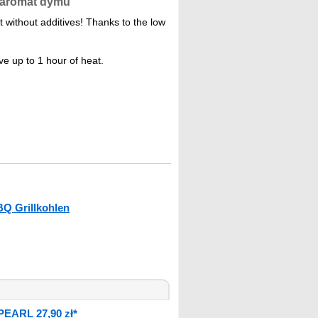
 aromat dymu
without additives! Thanks to the low
e up to 1 hour of heat.
Q Grillkohlen
PEARL 27,90 zł*