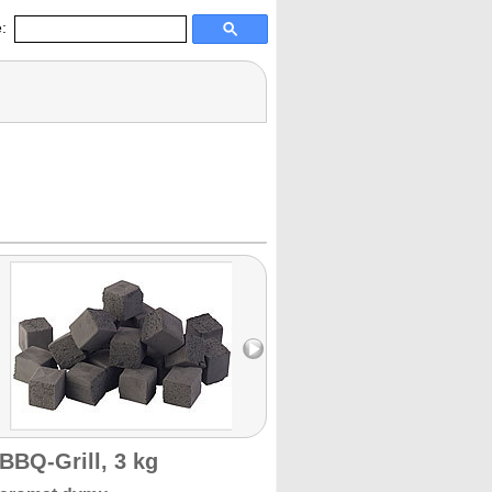
:
:
BBQ-Grill, 3 kg