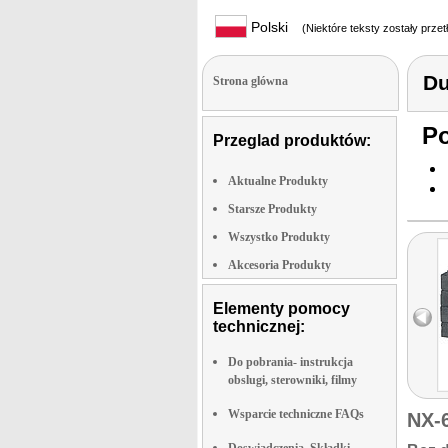
Polski
(Niektóre teksty zostały prze
D
Strona glówna
Po
Przeglad produktów:
Aktualne Produkty
Starsze Produkty
Wszystko Produkty
Akcesoria Produkty
Elementy pomocy
technicznej:
Do pobrania- instrukcja
obslugi, sterowniki, filmy
Wsparcie techniczne FAQs
NX-