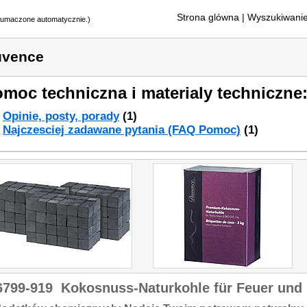
Strona glówna
| Wyszukiwanie
tłumaczone automatycznie.)
uvence
moc techniczna i materialy techniczne
Opinie, posty, porady
(1)
Najczesciej zadawane pytania (FAQ Pomoc)
(1)
6799-919
Kokosnuss-Naturkohle für Feuer und 