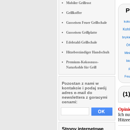
Mobiler Grillrost
P
Grillkoffer
koko
Gusseisen Feuer Grillschale
Koh
Gusseisen Grillplatte
bryki
Edelstahl-Grillschale
Öf
Hitzebeständiger Handschuh
Min
bi
Premium-Kokosnuss-
Naturkohle für Grill
p
Feu
Pozostan z nami w
kontakcie i podaj swój
adres e-mail do
(1
newslettera z goracymi
cenami:
Opini
Ich nu
Hitzee
Strony internetowe