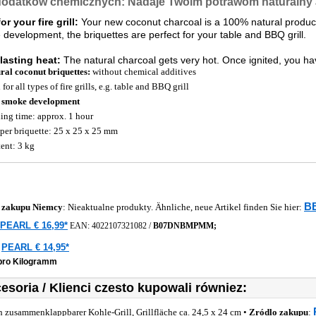
dodatków chemicznych: Nadaje Twoim potrawom naturalny
or your fire grill:
Your new coconut charcoal is a 100% natural product 
development, the briquettes are perfect for your table and BBQ grill.
lasting heat:
The natural charcoal gets very hot. Once ignited, you hav
ral coconut briquettes:
without chemical additives
 for all types of fire grills, e.g. table and BBQ grill
 smoke development
ing time: approx. 1 hour
 per briquette: 25 x 25 x 25 mm
ent: 3 kg
BB
 zakupu
Niemcy
: Nieaktualne produkty. Ähnliche, neue Artikel finden Sie hier:
PEARL € 16,99*
EAN:
4022107321082
/
B07DNBMPMM;
PEARL € 14,95*
a
 pro Kilogramm
esoria / Klienci czesto kupowali równiez:
h zusammenklappbarer Kohle-Grill, Grillfläche ca. 24,5 x 24 cm •
Zródlo zakupu
: