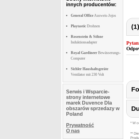
innych producentów:
General Office
Ausweis-Jojos
(1
Playtastic
Drohnen
Rosenstein & Söhne
Induktionsadapter
Pytan
Odpow
Royal Gardineer
Bewässerungs-
Computer
Sichler Haushaltsgeräte
Ventilator mit 230 Volt
Fo
Serwis i Wsparcie-
strony internetowe
marek Duvence Dla
D
obszarów sprzedazy w
Poland
* W c
Prywatność
O nas
** Di
Produ