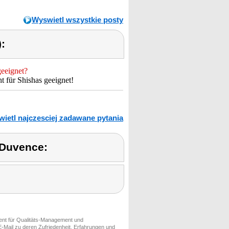
Wyswietl wszystkie posty
:
geeignet?
t für Shishas geeignet!
ietl najczesciej zadawane pytania
 Duvence:
ment für Qualitäts-Management und
-Mail zu deren Zufriedenheit, Erfahrungen und