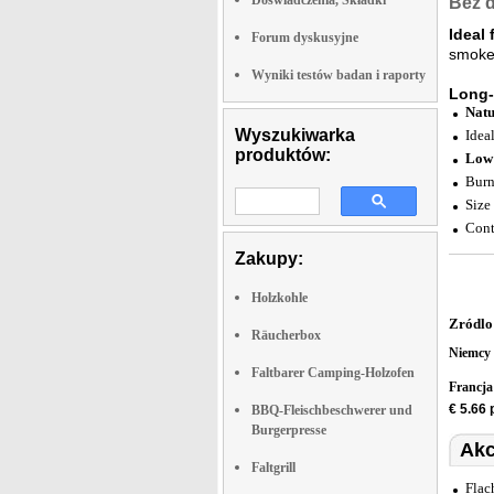
Doswiadczenia, Składki
Bez 
Ideal f
Forum dyskusyjne
smoke 
Wyniki testów badan i raporty
Long-
Natu
Wyszukiwarka
Ideal
produktów:
Low
Burn
Size
Cont
Zakupy:
Holzkohle
Zródlo
Räucherbox
Niemcy
Faltbarer Camping-Holzofen
Francj
€ 5.66
BBQ-Fleischbeschwerer und
Burgerpresse
Akc
Faltgrill
Flac