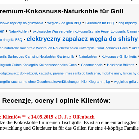
remium-Kokosnuss-Naturkohle für Grill
•
•
•
sowe brykiety do grillowania
węgielek do grilla BBQ
Grillkohlen für BBQ
bbq brykiety
•
•
len
Natur-Kohlen
ökologische Wasserpfeifen Kokosnußschale Feuer Lotusgrills Camping
elektryczny zapalacz węgla do shishy
•
et do grilla BBQ
•
en natürliche rauchfreie Weihrauch Räucherschalen Koffergrille Coral Picknicks Grills
akce
•
•
igrills Barbecues Camping Holzkohlen Gartengrills
Naturkohlen
Kokosnuss-Grillbriketts
•
•
•
ologisch Cubes Kohlegrills Kokosnussschalen Coco
Coconut coals
Holzkohle Briketts
odgrzewacz do kadzideł, kadzidła, palenie, mieszanki do kadzenia, mobilne misy, łańcuchy g
•
ergrille raucharme ohne Geschmacksverfälschungen Kilo, Kilogramm, kg
węgiel do grilla 
) Recenzje, oceny i opinie Klientów:
e Klientów
** z
14.05.2019
z
D. J.
z
Offenbach
tze die Kokoskohle für meinen Tischgrills. Es ist so eine einfache,gle
ntwicklung und Glutdauer ist für das Grillen für eine 4-köpfige Familie