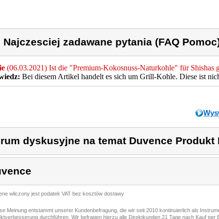
) Najczesciej zadawane pytania (FAQ Pomoc)
ie
(06.03.2021) Ist die "Premium-Kokosnuss-Naturkohle" für Shishas 
iedz:
Bei diesem Artikel handelt es sich um Grill-Kohle. Diese ist nich
Wysw
rum dyskusyjne na temat Duvence Produkt
uvence
ene wliczony jest podatek VAT bez kosztów dostawy
ese Meinung entstammt unserer Kundenbefragung, die wir seit 2010 kontinuierlich als Instru
ktverbesserung durchführen. Wir befragen hierzu alle Direktkunden 21 Tage nach Kauf per E