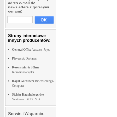
adres e-mail do
newslettera z goracymi
cenami:
Strony internetowe
innych producentów:
General Office
Ausweis-Jojos
Playtastic
Drohnen
Rosenstein & Söhne
Induktionsadapter
Royal Gardineer
Bewässerungs-
Computer
Sichler Haushaltsgeräte
Ventilator mit 230 Volt
Serwis i Wsparcie-