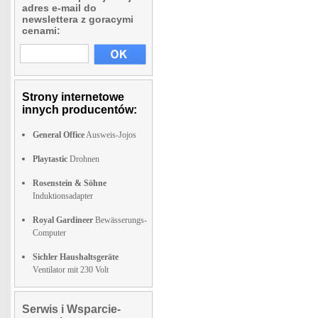
adres e-mail do
newslettera z goracymi
cenami:
Strony internetowe
innych producentów:
General Office
Ausweis-Jojos
Playtastic
Drohnen
Rosenstein & Söhne
Induktionsadapter
Royal Gardineer
Bewässerungs-
Computer
Sichler Haushaltsgeräte
Ventilator mit 230 Volt
Serwis i Wsparcie-