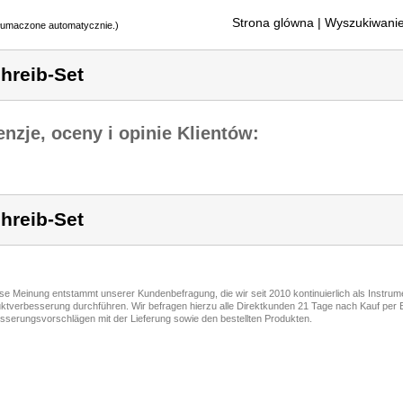
Strona glówna
| Wyszukiwanie
tłumaczone automatycznie.)
hreib-Set
nzje, oceny i opinie Klientów:
hreib-Set
ese Meinung entstammt unserer Kundenbefragung, die wir seit 2010 kontinuierlich als Instru
ktverbesserung durchführen. Wir befragen hierzu alle Direktkunden 21 Tage nach Kauf per E
sserungsvorschlägen mit der Lieferung sowie den bestellten Produkten.