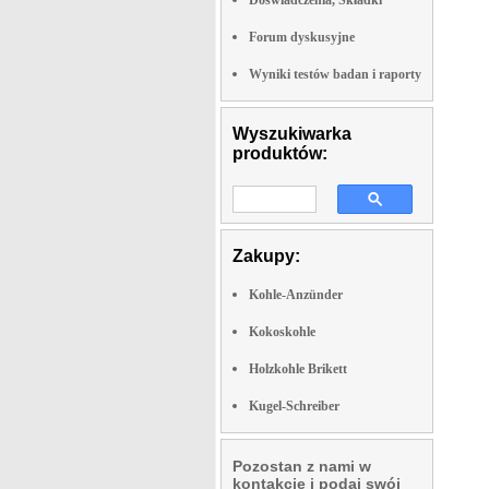
Doswiadczenia, Składki
Forum dyskusyjne
Wyniki testów badan i raporty
Wyszukiwarka
produktów:
Zakupy:
Kohle-Anzünder
Kokoskohle
Holzkohle Brikett
Kugel-Schreiber
Pozostan z nami w
kontakcie i podaj swój