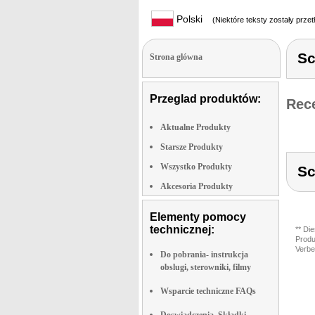
Polski
(Niektóre teksty zostały prze
Sc
Strona glówna
Przeglad produktów:
Rece
Aktualne Produkty
Starsze Produkty
Wszystko Produkty
Sc
Akcesoria Produkty
Elementy pomocy
technicznej:
** Di
Produ
Verbe
Do pobrania- instrukcja
obslugi, sterowniki, filmy
Wsparcie techniczne FAQs