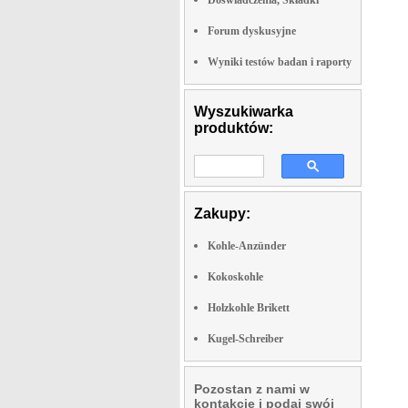
Doswiadczenia, Składki
Forum dyskusyjne
Wyniki testów badan i raporty
Wyszukiwarka
produktów:
Zakupy:
Kohle-Anzünder
Kokoskohle
Holzkohle Brikett
Kugel-Schreiber
Pozostan z nami w
kontakcie i podaj swój