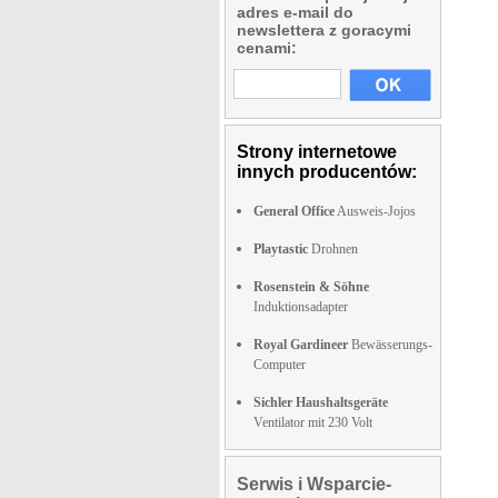
adres e-mail do
newslettera z goracymi
cenami:
Strony internetowe
innych producentów:
General Office
Ausweis-Jojos
Playtastic
Drohnen
Rosenstein & Söhne
Induktionsadapter
Royal Gardineer
Bewässerungs-
Computer
Sichler Haushaltsgeräte
Ventilator mit 230 Volt
Serwis i Wsparcie-