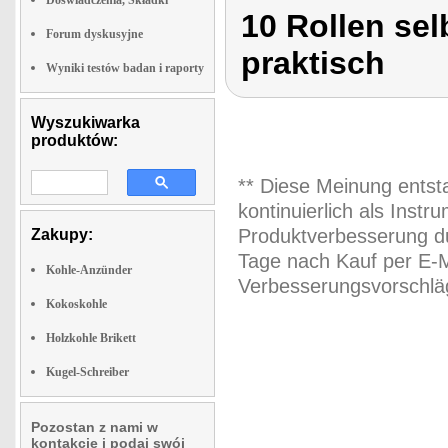
Doswiadczenia, Składki
10 Rollen se
Forum dyskusyjne
praktisch
Wyniki testów badan i raporty
Wyszukiwarka
produktów:
** Diese Meinung entst
kontinuierlich als Inst
Produktverbesserung du
Zakupy:
Tage nach Kauf per E-M
Kohle-Anzünder
Verbesserungsvorschläg
Kokoskohle
Holzkohle Brikett
Kugel-Schreiber
Pozostan z nami w
kontakcie i podaj swój