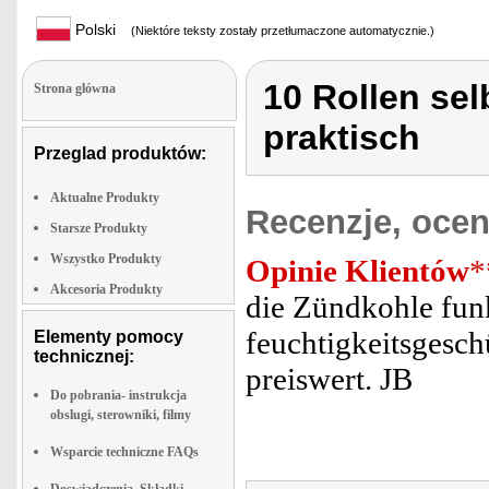
Polski
(Niektóre teksty zostały przetłumaczone automatycznie.)
10 Rollen se
Strona glówna
praktisch
Przeglad produktów:
Aktualne Produkty
Recenzje, ocen
Starsze Produkty
Wszystko Produkty
Opinie Klientów
*
Akcesoria Produkty
die Zündkohle funkt
feuchtigkeitsgeschü
Elementy pomocy
technicznej:
preiswert. JB
Do pobrania- instrukcja
obslugi, sterowniki, filmy
Wsparcie techniczne FAQs