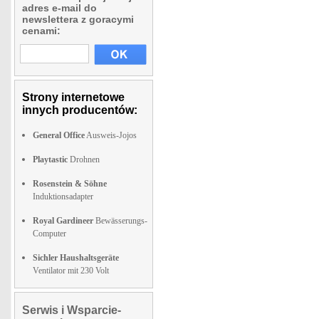
adres e-mail do
newslettera z goracymi
cenami:
Strony internetowe
innych producentów:
General Office
Ausweis-Jojos
Playtastic
Drohnen
Rosenstein & Söhne
Induktionsadapter
Royal Gardineer
Bewässerungs-
Computer
Sichler Haushaltsgeräte
Ventilator mit 230 Volt
Serwis i Wsparcie-