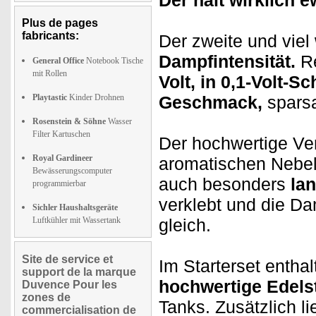
Der hält wirklich e
Plus de pages
fabricants:
Der zweite und viel
Dampfintensität.
Re
General Office
Notebook Tische
mit Rollen
Volt, in 0,1-Volt-Sc
Playtastic
Kinder Drohnen
Geschmack,
sparsa
Rosenstein & Söhne
Wasser
Filter Kartuschen
Der hochwertige Ver
Royal Gardineer
aromatischen Nebel
Bewässerungscomputer
auch besonders
la
programmierbar
verklebt und die Da
Sichler Haushaltsgeräte
Luftkühler mit Wassertank
gleich.
Site de service et
Im Starterset entha
support de la marque
hochwertige Edels
Duvence Pour les
zones de
Tanks. Zusätzlich li
commercialisation de