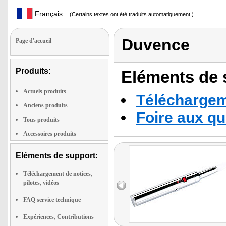
Français
(Certains textes ont été traduits automatiquement.)
Duvence
Page d'accueil
Produits:
Eléments de s
Actuels produits
Téléchargeme
Anciens produits
Foire aux q
Tous produits
Accessoires produits
Eléments de support:
Téléchargement de notices,
pilotes, vidéos
FAQ service technique
Expériences, Contributions