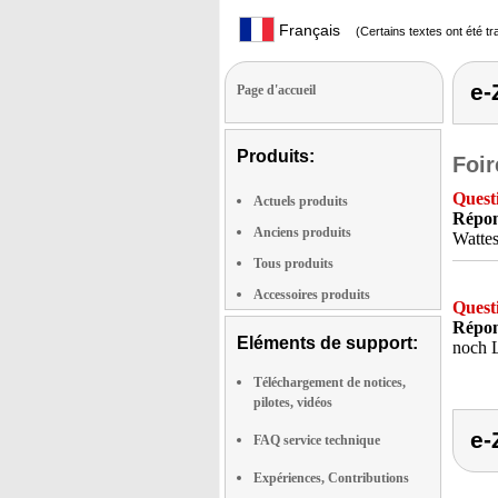
Français
(Certains textes ont été t
e-
Page d'accueil
Produits:
Foir
Quest
Actuels produits
Répon
Anciens produits
Wattes
Tous produits
Accessoires produits
Quest
Répon
Eléments de support:
noch L
Téléchargement de notices,
pilotes, vidéos
e-
FAQ service technique
Expériences, Contributions