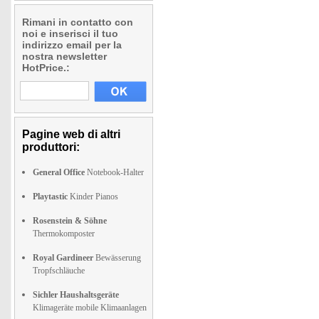
Rimani in contatto con
noi e inserisci il tuo
indirizzo email per la
nostra newsletter
HotPrice.:
Pagine web di altri
produttori:
General Office
Notebook-Halter
Playtastic
Kinder Pianos
Rosenstein & Söhne
Thermokomposter
Royal Gardineer
Bewässerung
Tropfschläuche
Sichler Haushaltsgeräte
Klimageräte mobile Klimaanlagen