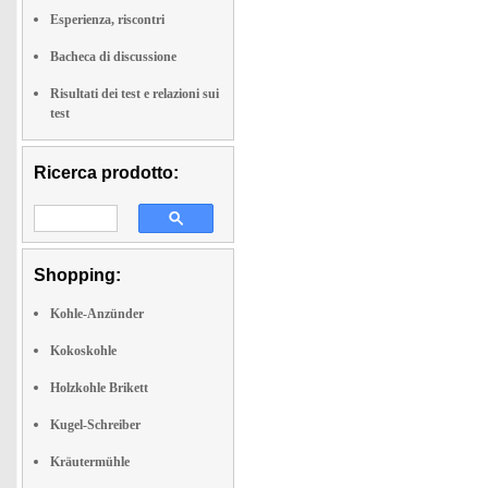
Esperienza, riscontri
Bacheca di discussione
Risultati dei test e relazioni sui
test
Ricerca prodotto:
Shopping:
Kohle-Anzünder
Kokoskohle
Holzkohle Brikett
Kugel-Schreiber
Kräutermühle