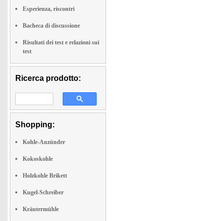
Esperienza, riscontri
Bacheca di discussione
Risultati dei test e relazioni sui
test
Ricerca prodotto:
Shopping:
Kohle-Anzünder
Kokoskohle
Holzkohle Brikett
Kugel-Schreiber
Kräutermühle