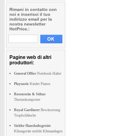
Rimani in contatto con
noi e inserisci il tuo
indirizzo email per la
nostra newsletter
HotPrice.:
Pagine web di altri
produttori:
General Office
Notebook-Halter
Playtastic
Kinder Pianos
Rosenstein & Söhne
Thermokomposter
Royal Gardineer
Bewässerung
Tropfschläuche
Sichler Haushaltsgeräte
Klimageräte mobile Klimaanlagen