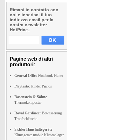
Rimani in contatto con
noi e inserisci il tuo
indirizzo email per la
nostra newsletter
HotPrice.:
Pagine web di altri
produttori:
General Office
Notebook-Halter
Playtastic
Kinder Pianos
Rosenstein & Söhne
Thermokomposter
Royal Gardineer
Bewässerung
Tropfschläuche
Sichler Haushaltsgeräte
Klimageräte mobile Klimaanlagen