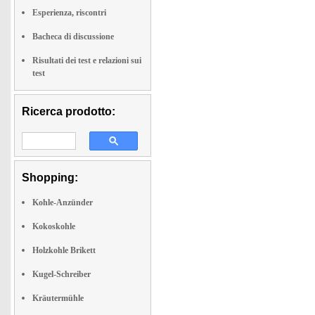
Esperienza, riscontri
Bacheca di discussione
Risultati dei test e relazioni sui
test
Ricerca prodotto:
Shopping:
Kohle-Anzünder
Kokoskohle
Holzkohle Brikett
Kugel-Schreiber
Kräutermühle