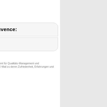
uvence:
ment für Qualitäts-Management und
-Mail zu deren Zufriedenheit, Erfahrungen und