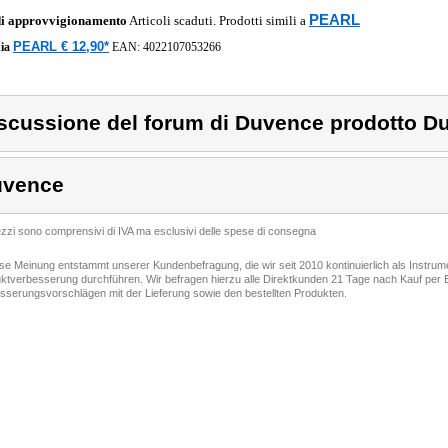
PEARL
di approvvigionamento
Articoli scaduti. Prodotti simili a
PEARL € 12,90*
ia
EAN:
4022107053266
scussione del forum di Duvence prodotto D
uvence
rezzi sono comprensivi di IVA ma esclusivi delle spese di consegna
ese Meinung entstammt unserer Kundenbefragung, die wir seit 2010 kontinuierlich als Instru
ktverbesserung durchführen. Wir befragen hierzu alle Direktkunden 21 Tage nach Kauf per E
sserungsvorschlägen mit der Lieferung sowie den bestellten Produkten.