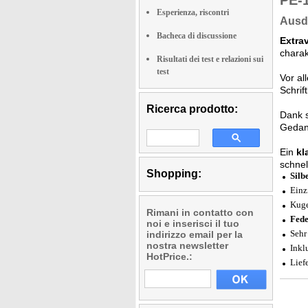
PE-
Esperienza, riscontri
Ausdr
Bacheca di discussione
Extrav
charak
Risultati dei test e relazioni sui
test
Vor a
Schrif
Ricerca prodotto:
Dank 
Gedank
Ein
kl
schne
Shopping:
Silb
Einz
Kuge
Rimani in contatto con
Fede
noi e inserisci il tuo
Sehr
indirizzo email per la
nostra newsletter
Inkl
HotPrice.:
Lief