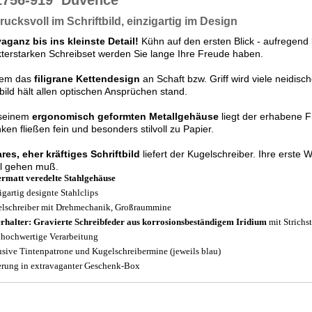
1756-919
Duvence
ucksvoll im Schriftbild, einzigartig im Design
aganz bis ins kleinste Detail!
Kühn auf den ersten Blick - aufregen
terstarken Schreibset werden Sie lange Ihre Freude haben.
llem das
filigrane Kettendesign
an Schaft bzw. Griff wird viele neidisc
tbild hält allen optischen Ansprüchen stand.
seinem
ergonomisch geformten Metallgehäuse
liegt der erhabene Fü
en fließen fein und besonders stilvoll zu Papier.
ares, eher kräftiges Schriftbild
liefert der Kugelschreiber. Ihre erste
ll gehen muß.
ermatt veredelte Stahlgehäuse
igartig designte Stahlclips
lschreiber mit Drehmechanik, Großraummine
rhalter: Gravierte Schreibfeder aus korrosionsbeständigem Iridium
mit Strichs
 hochwertige Verarbeitung
usive Tintenpatrone und Kugelschreibermine (jeweils blau)
erung in extravaganter Geschenk-Box