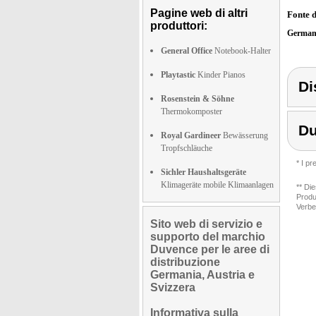
Pagine web di altri
Fonte 
produttori:
German
General Office
Notebook-Halter
Playtastic
Kinder Pianos
Di
Rosenstein & Söhne
Thermokomposter
D
Royal Gardineer
Bewässerung
Tropfschläuche
* I p
Sichler Haushaltsgeräte
Klimageräte mobile Klimaanlagen
** Di
Produ
Verbe
Sito web di servizio e
supporto del marchio
Duvence per le aree di
distribuzione
Germania, Austria e
Svizzera
Informativa sulla