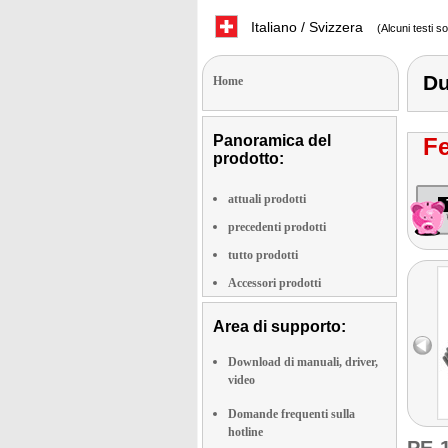
Italiano / Svizzera
(Alcuni testi s
D
Home
Panoramica del
Fe
prodotto:
attuali prodotti
precedenti prodotti
tutto prodotti
Accessori prodotti
Area di supporto:
Download di manuali, driver,
video
Domande frequenti sulla
hotline