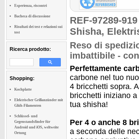
Esperienza, riscontri
Bacheca di discussione
REF-97289-91
Risultati dei test e relazioni sui
Shisha, Elektr
test
Reso di spedizi
Ricerca prodotto:
imbattibile - co
Perfettamente carb
carbone nel tuo nuo
Shopping:
4 bricchetti sopra. 
Kochplatte
bricchetti iniziano 
Elektrischer Grillanzünder mit
tua shisha!
Glüh-Filamenten
Schlüssel- und
Per 4 o anche 8 br
Gegenstandsfinder für
Android und iOS, weltweite
a seconda delle nece
Ortung