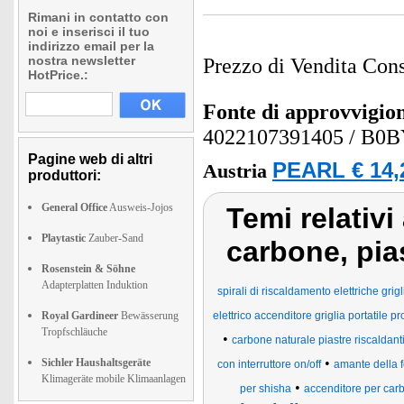
Rimani in contatto con
noi e inserisci il tuo
indirizzo email per la
nostra newsletter
Prezzo di Vendita Cons
HotPrice.:
Fonte di approvvigi
4022107391405
/ B0
Pagine web di altri
PEARL € 14,
Austria
produttori:
General Office
Ausweis-Jojos
Temi relativi 
Playtastic
Zauber-Sand
carbone, pias
Rosenstein & Söhne
Adapterplatten Induktion
spirali di riscaldamento elettriche gri
Royal Gardineer
Bewässerung
elettrico accenditore griglia portatile 
Tropfschläuche
•
carbone naturale piastre riscaldant
•
Sichler Haushaltsgeräte
con interruttore on/off
amante della f
Klimageräte mobile Klimaanlagen
•
per shisha
accenditore per car