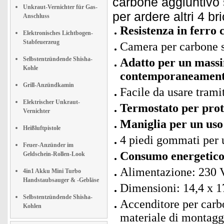
carbone aggiuntivo 
Unkraut-Vernichter für Gas-
per ardere altri 4 bri
Anschluss
Resistenza in ferro
Elektronisches Lichtbogen-
Stabfeuerzeug
Camera per carbone s
Selbstentzündende Shisha-
Adatto per un massi
Kohle
contemporaneamen
Grill-Anzündkamin
Facile da usare trami
Elektrischer Unkraut-
Termostato per prot
Vernichter
Maniglia per un uso
Heißluftpistole
4 piedi gommati per u
Feuer-Anzünder im
Consumo energetico
Geldschein-Rollen-Look
Alimentazione: 230 V
4in1 Akku Mini Turbo
Handstaubsauger & -Gebläse
Dimensioni: 14,4 x 1
Selbstentzündende Shisha-
Accenditore per carbo
Kohlen
materiale di montaggi