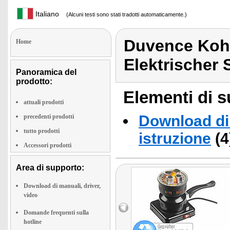
Italiano
(Alcuni testi sono stati tradotti automaticamente.)
Duvence Koh
Home
Elektrischer
Panoramica del
prodotto:
Elementi di s
attuali prodotti
Download di 
precedenti prodotti
tutto prodotti
istruzione
(4
Accessori prodotti
Area di supporto:
Download di manuali, driver,
video
Domande frequenti sulla
hotline