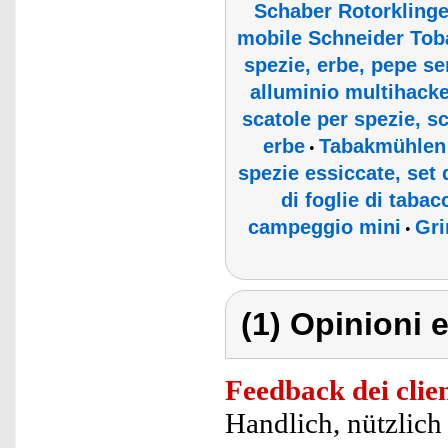
Schaber Rotorklinge
mobile Schneider Tob
spezie, erbe, pepe se
alluminio multihacke
scatole per spezie, sc
erbe
Tabakmühlen
•
spezie essiccate, set
di foglie di taba
campeggio mini
Gri
•
(1) Opinioni e
Feedback dei clien
Handlich, nützlich 