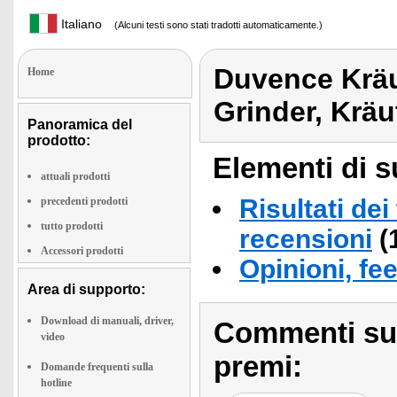
Italiano
(Alcuni testi sono stati tradotti automaticamente.)
Duvence Kräu
Home
Grinder, Krä
Panoramica del
prodotto:
Elementi di s
attuali prodotti
Risultati dei
precedenti prodotti
tutto prodotti
recensioni
(
Accessori prodotti
Opinioni, fe
Area di supporto:
Download di manuali, driver,
Commenti sull
video
premi:
Domande frequenti sulla
hotline