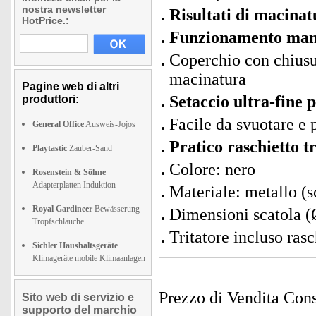
nostra newsletter
Risultati di macinatu
HotPrice.:
Funzionamento man
Coperchio con chiusu
macinatura
Pagine web di altri
Setaccio ultra-fine 
produttori:
Facile da svuotare e p
General Office
Ausweis-Jojos
Pratico raschietto t
Playtastic
Zauber-Sand
Colore: nero
Rosenstein & Söhne
Adapterplatten Induktion
Materiale: metallo (sc
Royal Gardineer
Bewässerung
Dimensioni scatola (
Tropfschläuche
Tritatore incluso rasc
Sichler Haushaltsgeräte
Klimageräte mobile Klimaanlagen
Prezzo di Vendita Cons
Sito web di servizio e
supporto del marchio