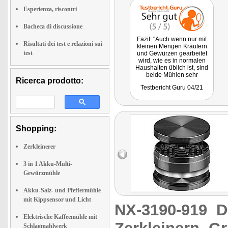
Esperienza, riscontri
Bacheca di discussione
Fazit: "Auch wenn nur mit
Risultati dei test e relazioni sui
kleinen Mengen Kräutern
test
und Gewürzen gearbeitet
wird, wie es in normalen
Haushalten üblich ist, sind
beide Mühlen sehr
Ricerca prodotto:
empfehlenswert."
Testbericht Guru 04/21
Shopping:
Zerkleinerer
3 in 1 Akku-Multi-
Gewürzmühle
Akku-Salz- und Pfeffermühle
mit Kippsensor und Licht
NX-3190-919
D
Elektrische Kaffeemühle mit
Schlagmahlwerk