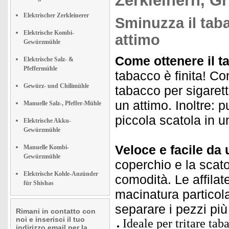
Zerkleinern, G
Elektrischer Zerkleinerer
Sminuzza il taba
Elektrische Kombi-
attimo
Gewürzmühle
Come ottenere il ta
Elektrische Salz- &
Pfeffermühle
tabacco è finita! Con
Gewürz- und Chilimühle
tabacco per sigarett
un attimo. Inoltre:
Manuelle Salz-, Pfeffer-Mühle
piccola scatola in u
Elektrische Akku-
Gewürzmühle
Veloce e facile da 
Manuelle Kombi-
Gewürzmühle
coperchio e la scato
Elektrische Kohle-Anzünder
comodità. Le affilate
für Shishas
macinatura particolar
separare i pezzi più 
Rimani in contatto con
noi e inserisci il tuo
Ideale per tritare tab
indirizzo email per la