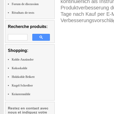
kontinuierlich als Inst
Forum de discussion
Produktverbesserung du
Résultats de tests
Tage nach Kauf per E-M
Verbesserungsvorschläg
Recherche produits:
Shopping:
Kohle-Anzünder
Kokoskohle
Holzkohle Brikett
Kugel-Schreiber
Kräutermühle
Restez en contact avec
nous et indiquez votre