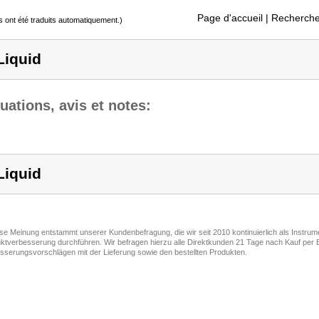
Page d'accueil
| Recherche
s ont été traduits automatiquement.)
Liquid
uations, avis et notes:
Liquid
ese Meinung entstammt unserer Kundenbefragung, die wir seit 2010 kontinuierlich als Instru
ktverbesserung durchführen. Wir befragen hierzu alle Direktkunden 21 Tage nach Kauf per E
sserungsvorschlägen mit der Lieferung sowie den bestellten Produkten.