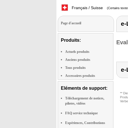
Français / Suisse
(Certains texte
e-
Page d'accueil
Produits:
Eval
Actuels produits
Anciens produits
Tous produits
e-
Accessoires produits
Eléments de support:
** Di
Produ
Téléchargement de notices,
Verbe
pilotes, vidéos
FAQ service technique
Expériences, Contributions