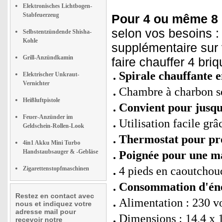
Elektronisches Lichtbogen-
Stabfeuerzeug
Pour 4 ou même 8 
selon vos besoins : 
Selbstentzündende Shisha-
Kohle
supplémentaire sur 
Grill-Anzündkamin
faire chauffer 4 bri
Spirale chauffante e
Elektrischer Unkraut-
Vernichter
Chambre à charbon sép
Heißluftpistole
Convient pour jusqu
Feuer-Anzünder im
Utilisation facile grâ
Geldschein-Rollen-Look
Thermostat pour pro
4in1 Akku Mini Turbo
Handstaubsauger & -Gebläse
Poignée pour une ma
4 pieds en caoutchouc
Zigarettenstopfmaschinen
Consommation d'éne
Restez en contact avec
Alimentation : 230 vo
nous et indiquez votre
adresse mail pour
Dimensions : 14,4 x 1
recevoir notre