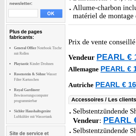
newsletter:
Allume-charbon inclua
matériel de montage 
Plus de pages
fabricants:
Prix de vente conseill
General Office
Notebook Tische
mit Rollen
PEARL € 
Vendeur
Playtastic
Kinder Drohnen
PEARL € 1
Allemagne
Rosenstein & Söhne
Wasser
Filter Kartuschen
PEARL € 16
Autriche
Royal Gardineer
Bewässerungscomputer
Accessoires / Les client
programmierbar
Selbstentzündende Shi
Sichler Haushaltsgeräte
Luftkühler mit Wassertank
PEARL €
Vendeur
:
Selbstentzündende Shi
Site de service et