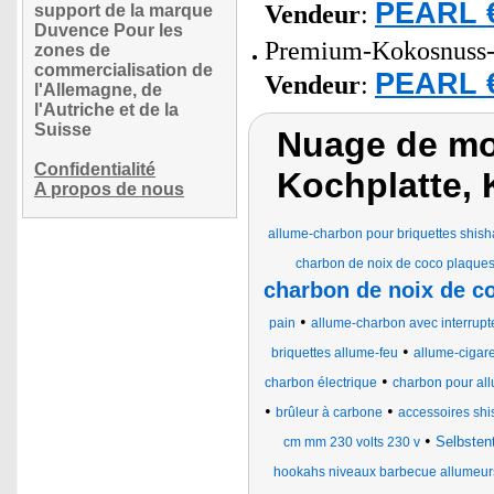
PEARL €
Vendeur
:
support de la marque
Duvence Pour les
Premium-Kokosnuss-N
zones de
commercialisation de
PEARL €
Vendeur
:
l'Allemagne, de
l'Autriche et de la
Suisse
Nuage de mot
Confidentialité
Kochplatte,
A propos de nous
allume-charbon pour briquettes shish
charbon de noix de coco plaques
charbon de noix de c
•
pain
allume-charbon avec interrupt
•
briquettes allume-feu
allume-cigare
•
charbon électrique
charbon pour all
•
•
brûleur à carbone
accessoires shi
•
Selbsten
cm mm 230 volts 230 v
hookahs niveaux barbecue allumeurs 