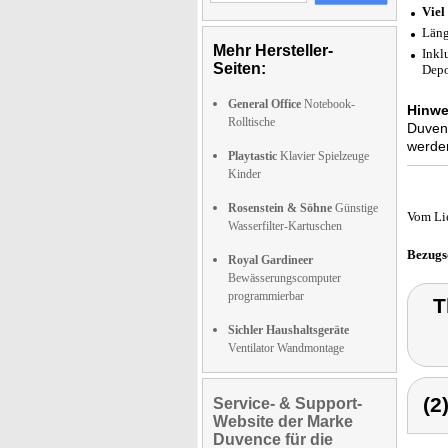
Viel
Läng
Mehr Hersteller-
Inkl
Seiten:
Depo
General Office
Notebook-
Hinwe
Rolltische
Duvenc
werde
Playtastic
Klavier Spielzeuge
Kinder
Rosenstein & Söhne
Günstige
Vom Li
Wasserfilter-Kartuschen
Bezugs
Royal Gardineer
Bewässerungscomputer
programmierbar
T
Sichler Haushaltsgeräte
Ventilator Wandmontage
(2
Service- & Support-
Website der Marke
Duvence für die