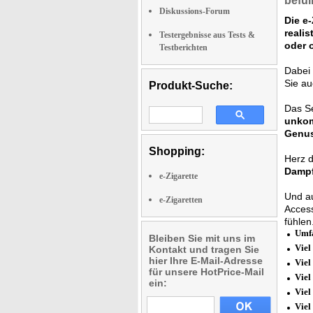
befül
Diskussions-Forum
Die e-
reali
Testergebnisse aus Tests &
oder 
Testberichten
Dabei
Sie au
Produkt-Suche:
Das Se
unkom
Genus
Shopping:
Herz d
Damp
e-Zigarette
Und au
e-Zigaretten
Access
fühlen
Umfa
Bleiben Sie mit uns im
Viel
Kontakt und tragen Sie
hier Ihre E-Mail-Adresse
Viel
für unsere HotPrice-Mail
Viel
ein:
Viel
Viel