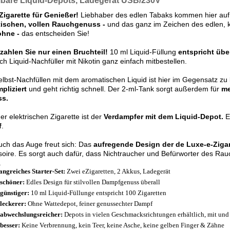
lbare Liquid-Depots, Ladegerät USB/230V
Zigarette für Genießer!
Liebhaber des edlen Tabaks kommen hier auf i
stischen, vollen Rauchgenuss -
und das ganz im Zeichen des edlen, k
ohne -
das entscheiden Sie!
zahlen Sie nur einen Bruchteil!
10 ml Liquid-Füllung
entspricht übe
ch Liquid-Nachfüller mit Nikotin ganz einfach mitbestellen.
lbst-Nachfüllen mit dem aromatischen Liquid ist hier im Gegensatz zu 
pliziert
und geht richtig schnell. Der 2-ml-Tank sorgt außerdem für
me
s.
er elektrischen Zigarette ist der
Verdampfer mit dem Liquid-Depot.
E
f
.
ch das Auge freut sich: Das
aufregende Design der de Luxe-e-Zigar
oire. Es sorgt auch dafür, dass Nichtraucher und Befürworter des Rau
.
ngreiches Starter-Set:
Zwei eZigaretten, 2 Akkus, Ladegerät
 schöner:
Edles Design für stilvollen Dampfgenuss überall
 günstiger:
10 ml Liquid-Füllunge entspricht 100 Zigaretten
 leckerer:
Ohne Wattedepot, feiner genussechter Dampf
 abwechslungsreicher:
Depots in vielen Geschmacksrichtungen erhältlich, mit und
 besser:
Keine Verbrennung, kein Teer, keine Asche, keine gelben Finger & Zähne