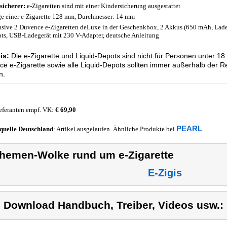
 sicherer:
e-Zigaretten sind mit einer Kindersicherung ausgestattet
e einer e-Zigarette 128 mm, Durchmesser: 14 mm
usive 2 Duvence e-Zigaretten deLuxe in der Geschenkbox, 2 Akkus (650 mAh, Ladeze
ts, USB-Ladegerät mit 230 V-Adapter, deutsche Anleitung
is:
Die e-Zigarette und Liquid-Depots sind nicht für Personen unter 18 
e e-Zigarette sowie alle Liquid-Depots sollten immer außerhalb der R
n.
eferanten empf. VK:
€ 69,90
PEARL
quelle
Deutschland
: Artikel ausgelaufen. Ähnliche Produkte bei
hemen-Wolke rund um e-Zigarette
E-Zigis
) Download Handbuch, Treiber, Videos usw.: