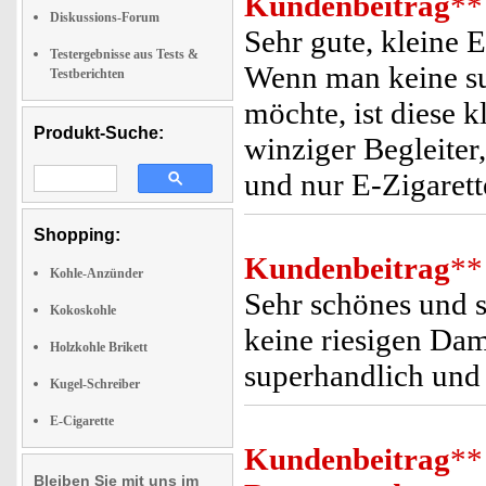
Kundenbeitrag
**
Diskussions-Forum
Sehr gute, kleine 
Testergebnisse aus Tests &
Wenn man keine s
Testberichten
möchte, ist diese 
Produkt-Suche:
winziger Begleite
und nur E-Zigarette
Shopping:
Kundenbeitrag
**
Kohle-Anzünder
Sehr schönes und 
Kokoskohle
keine riesigen Dam
Holzkohle Brikett
superhandlich und 
Kugel-Schreiber
E-Cigarette
Kundenbeitrag
**
Bleiben Sie mit uns im