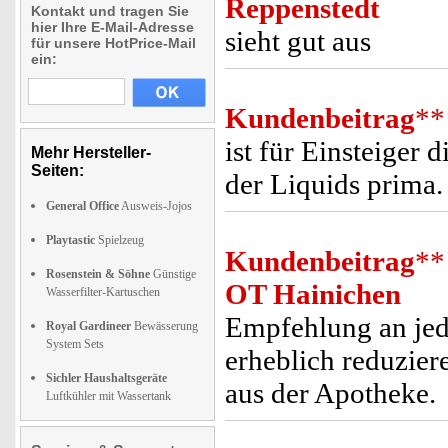
Reppenstedt
Kontakt und tragen Sie
hier Ihre E-Mail-Adresse
sieht gut aus
für unsere HotPrice-Mail
ein:
Kundenbeitrag
**
ist für Einsteiger
Mehr Hersteller-
Seiten:
der Liquids prima.
General Office
Ausweis-Jojos
Playtastic
Spielzeug
Kundenbeitrag
**
Rosenstein & Söhne
Günstige
OT Hainichen
Wasserfilter-Kartuschen
Empfehlung an jed
Royal Gardineer
Bewässerung
System Sets
erheblich reduziere
Sichler Haushaltsgeräte
aus der Apotheke.
Luftkühler mit Wassertank