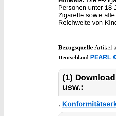
Hinweis:
Die e-Ziga
Personen unter 18 J
Zigarette sowie all
Reichweite von Kin
Bezugsquelle
Artikel 
PEARL €
Deutschland
(1) Download
usw.:
Konformitätser