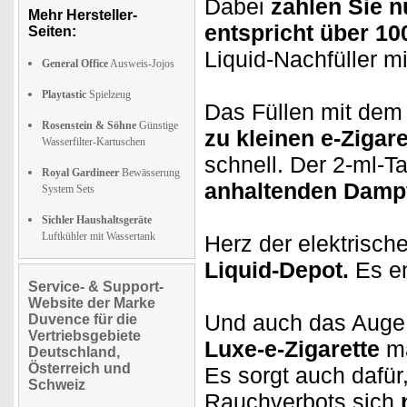
Dabei
zahlen Sie n
Mehr Hersteller-
entspricht über 10
Seiten:
Liquid-Nachfüller mi
General Office
Ausweis-Jojos
Playtastic
Spielzeug
Das Füllen mit dem 
Rosenstein & Söhne
Günstige
zu kleinen e-Zigar
Wasserfilter-Kartuschen
schnell. Der 2-ml-T
Royal Gardineer
Bewässerung
anhaltenden Damp
System Sets
Sichler Haushaltsgeräte
Luftkühler mit Wassertank
Herz der elektrische
Liquid-Depot.
Es e
Service- & Support-
Website der Marke
Und auch das Auge 
Duvence für die
Vertriebsgebiete
Luxe-e-Zigarette
ma
Deutschland,
Österreich und
Es sorgt auch dafür
Schweiz
Rauchverbots sich