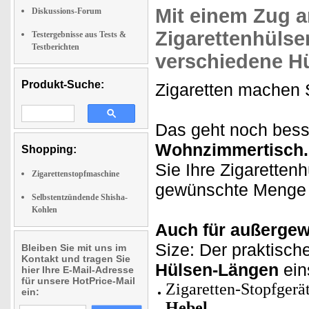
Mit einem Zug a
Diskussions-Forum
Zigarettenhülse
Testergebnisse aus Tests &
Testberichten
verschiedene H
Produkt-Suche:
Zigaretten machen S
Das geht noch bes
Wohnzimmertisch
Shopping:
Sie Ihre Zigarettenhü
Zigarettenstopfmaschine
gewünschte Menge an
Selbstentzündende Shisha-
Kohlen
Auch für außergew
Size: Der praktische
Bleiben Sie mit uns im
Kontakt und tragen Sie
Hülsen-Längen
ein
hier Ihre E-Mail-Adresse
für unsere HotPrice-Mail
Zigaretten-Stopfgerä
ein:
Hebel