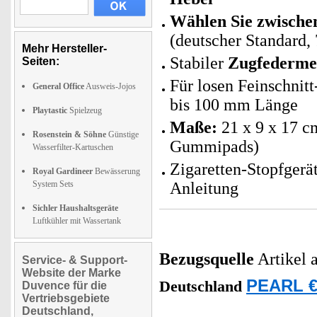
Wählen Sie zwische
(deutscher Standard,
Mehr Hersteller-
Stabiler
Zugfederme
Seiten:
Für losen Feinschnit
General Office
Ausweis-Jojos
bis 100 mm Länge
Playtastic
Spielzeug
Maße:
21 x 9 x 17 c
Rosenstein & Söhne
Günstige
Gummipads)
Wasserfilter-Kartuschen
Zigaretten-Stopfgerät
Royal Gardineer
Bewässerung
System Sets
Anleitung
Sichler Haushaltsgeräte
Luftkühler mit Wassertank
Bezugsquelle
Artikel 
Service- & Support-
Website der Marke
PEARL €
Deutschland
Duvence für die
Vertriebsgebiete
Deutschland,