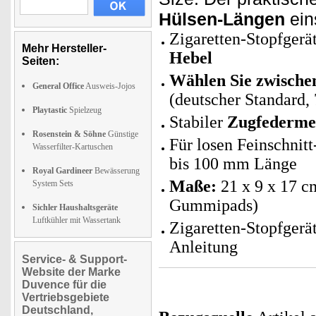
Hülsen-Längen
ein
Zigaretten-Stopfgerä
Mehr Hersteller-
Hebel
Seiten:
Wählen Sie zwische
General Office
Ausweis-Jojos
(deutscher Standard,
Playtastic
Spielzeug
Stabiler
Zugfederme
Rosenstein & Söhne
Günstige
Für losen Feinschnit
Wasserfilter-Kartuschen
bis 100 mm Länge
Royal Gardineer
Bewässerung
Maße:
21 x 9 x 17 c
System Sets
Gummipads)
Sichler Haushaltsgeräte
Luftkühler mit Wassertank
Zigaretten-Stopfgerät
Anleitung
Service- & Support-
Website der Marke
Duvence für die
Vertriebsgebiete
Deutschland,