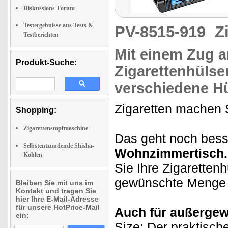
Diskussions-Forum
Testergebnisse aus Tests &
PV-8515-919
Z
Testberichten
Mit einem Zug a
Produkt-Suche:
Zigarettenhülse
verschiedene H
Zigaretten machen S
Shopping:
Zigarettenstopfmaschine
Das geht noch bes
Selbstentzündende Shisha-
Wohnzimmertisch
Kohlen
Sie Ihre Zigarettenhü
gewünschte Menge an
Bleiben Sie mit uns im
Kontakt und tragen Sie
hier Ihre E-Mail-Adresse
für unsere HotPrice-Mail
Auch für außergew
ein:
Size: Der praktische