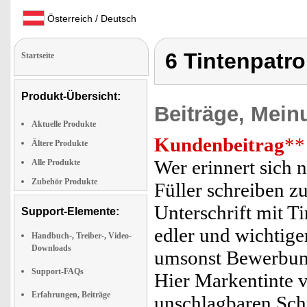
Österreich / Deutsch
6 Tintenpatr
Startseite
Produkt-Übersicht:
Beiträge, Mein
Aktuelle Produkte
Kundenbeitrag
**
Ältere Produkte
Wer erinnert sich 
Alle Produkte
Zubehör Produkte
Füller schreiben z
Unterschrift mit T
Support-Elemente:
edler und wichtige
Handbuch-, Treiber-, Video-
Downloads
umsonst Bewerbung
Support-FAQs
Hier Markentinte 
Erfahrungen, Beiträge
unschlagbaren Schn