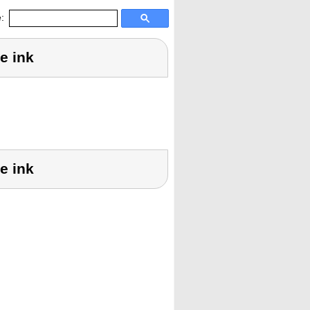
:
e ink
e ink