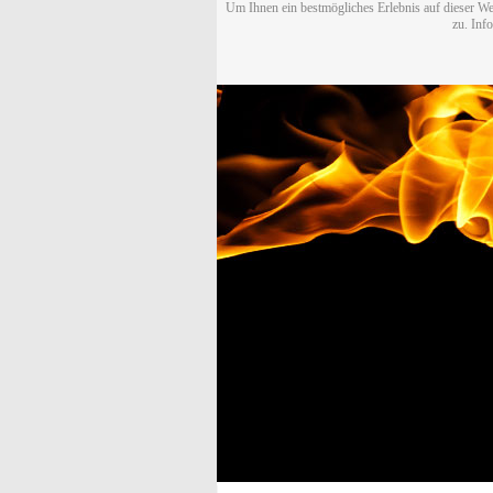
Um Ihnen ein bestmögliches Erlebnis auf dieser We
zu. Inf