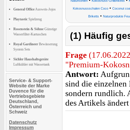
•
•
Naturkohlen
Kokosnuss-Grillbriketts
•
Kokosnussschalen Coco
Coconut coa
General Office
Ausweis-Jojos
•
Briketts
Naturprodukte Feu
Playtastic
Spielzeug
Rosenstein & Söhne
Günstige
(1) Häufig ge
Wasserfilter-Kartuschen
Royal Gardineer
Bewässerung
System Sets
Frage
(17.06.2022
Sichler Haushaltsgeräte
"Premium-Kokosnu
Luftkühler mit Wassertank
Antwort:
Aufgrund
Service- & Support-
sind die einzelnen
Website der Marke
Duvence für die
sondern rundlich. 
Vertriebsgebiete
des Artikels ändert
Deutschland,
Österreich und
Schweiz
Datenschutz
Impressum