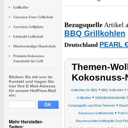
Grillkoffer
Gusseisen Feuer Grillschale
Bezugsquelle
Artikel a
Gusseisen Grillplatte
BBQ Grillkohlen
Edelstahl-Grillschale
PEARL €
Deutschland
Hitzebeständiger Handschuh
Premium-Kokosnuss-
Naturkohle für Grill
Themen-Wol
Kokosnuss-Na
Bleiben Sie mit uns im
Kontakt und tragen Sie
hier Ihre E-Mail-Adresse
•
•
für unsere HotPrice-Mail
Grillkohlen für BBQ
BBQ Grillkohlen
ein:
•
Selbstentzündende 
Grillkohlen
•
Campinggrills rauchfreie Flammen
Räuch
•
Kokosnuss Grillholzkohle
Profi-G
Räucherschalen Koffergrille Coral Pick
Mehr Hersteller-
Seiten: