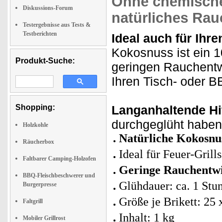
Ohne chemische 
Diskussions-Forum
natürliches Ra
Testergebnisse aus Tests &
Testberichten
Ideal auch für Ihre
Kokosnuss ist ein 
Produkt-Suche:
geringen Rauchentwi
Ihren Tisch- oder B
Shopping:
Langanhaltende Hi
durchgeglüht haben 
Holzkohle
Natürliche Kokosnus
Räucherbox
Ideal für Feuer-Grill
Faltbarer Camping-Holzofen
Geringe Rauchentw
BBQ-Fleischbeschwerer und
Glühdauer: ca. 1 Stu
Burgerpresse
Größe je Brikett: 25
Faltgrill
Inhalt: 1 kg
Mobiler Grillrost