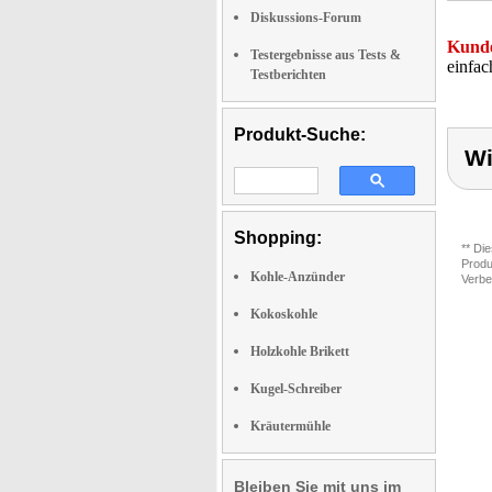
Diskussions-Forum
Kunde
Testergebnisse aus Tests &
einfac
Testberichten
Produkt-Suche:
Wi
Shopping:
** Di
Produ
Kohle-Anzünder
Verbe
Kokoskohle
Holzkohle Brikett
Kugel-Schreiber
Kräutermühle
Bleiben Sie mit uns im