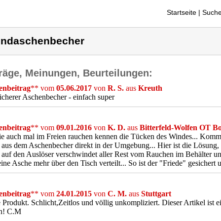
Startseite
| Suche
ndaschenbecher
räge, Meinungen, Beurteilungen:
nbeitrag
** vom
05.06.2017
von
R. S.
aus
Kreuth
cherer Aschenbecher - einfach super
nbeitrag
** vom
09.01.2016
von
K. D.
aus
Bitterfeld-Wolfen OT B
ie auch mal im Freien rauchen kennen die Tücken des Windes... Kommt 
aus dem Aschenbecher direkt in der Umgebung... Hier ist die Lösung, 
auf den Auslöser verschwindet aller Rest vom Rauchen im Behälter und 
eine Asche mehr über den Tisch verteilt... So ist der "Friede" gesichert 
nbeitrag
** vom
24.01.2015
von
C. M.
aus
Stuttgart
 Produkt. Schlicht,Zeitlos und völlig unkompliziert. Dieser Artikel is
n! C.M