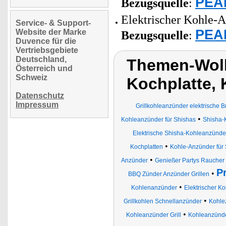
PEAR
Bezugsquelle
:
Elektrischer Kohle-A
Service- & Support-
PEAR
Website der Marke
Bezugsquelle
:
Duvence für die
Vertriebsgebiete
Deutschland,
Themen-Wolke
Österreich und
Schweiz
Kochplatte,
Datenschutz
Impressum
Grillkohleanzünder elektrische 
•
Kohleanzünder für Shishas
Shisha-
Elektrische Shisha-Kohleanzünde
•
Kochplatten
Kohle-Anzünder für 
•
Anzünder
Genießer Partys Raucher
P
•
BBQ Zünder Anzünder Grillen
•
Kohlenanzünder
Elektrischer K
•
Grillkohlen Schnellanzünder
Kohle
•
Kohleanzünder Grill
Kohleanzünde