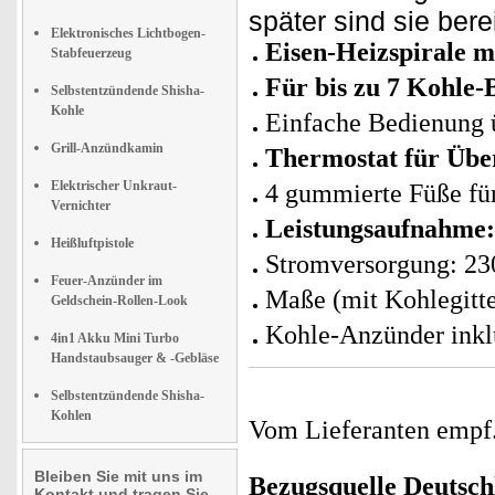
später sind sie berei
Elektronisches Lichtbogen-
Eisen-
Heizspirale m
Stabfeuerzeug
Für bis zu 7 Kohle-B
Selbstentzündende Shisha-
Kohle
Einfache Bedienung 
Grill-Anzündkamin
Thermostat für Übe
Elektrischer Unkraut-
4 gummierte Füße für
Vernichter
Leistungsaufnahme:
Heißluftpistole
Stromversorgung: 23
Feuer-Anzünder im
Maße (mit Kohlegitte
Geldschein-Rollen-Look
Kohle-Anzünder inkl
4in1 Akku Mini Turbo
Handstaubsauger & -Gebläse
Selbstentzündende Shisha-
Kohlen
Vom Lieferanten emp
Bleiben Sie mit uns im
Bezugsquelle
Deutsch
Kontakt und tragen Sie