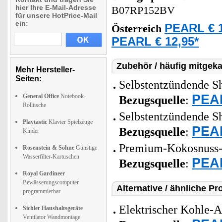
hier Ihre E-Mail-Adresse
B07RP152BV
für unsere HotPrice-Mail
ein:
PEARL € 1
Österreich
PEARL € 12,95*
Zubehör / häufig mitgeka
Mehr Hersteller-
Seiten:
Selbstentzündende Shi
PEAR
General Office
Notebook-
Bezugsquelle
:
Rolltische
Selbstentzündende Shi
Playtastic
Klavier Spielzeuge
PEAR
Bezugsquelle
:
Kinder
Premium-Kokosnuss-N
Rosenstein & Söhne
Günstige
Wasserfilter-Kartuschen
PEAR
Bezugsquelle
:
Royal Gardineer
Bewässerungscomputer
Alternative / ähnliche Pr
programmierbar
Elektrischer Kohle-An
Sichler Haushaltsgeräte
Ventilator Wandmontage