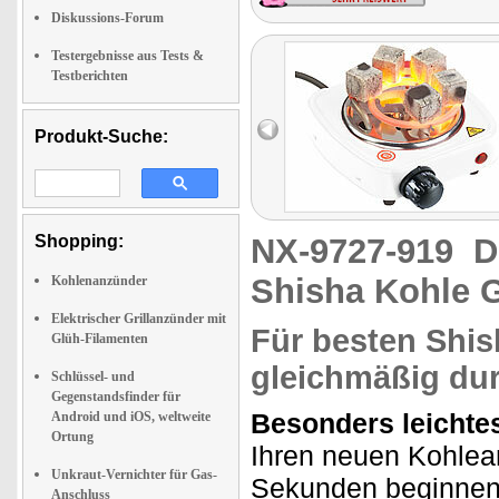
Diskussions-Forum
Testergebnisse aus Tests &
Testberichten
Produkt-Suche:
Shopping:
NX-9727-919
D
Shisha Kohle Gr
Kohlenanzünder
Elektrischer Grillanzünder mit
Für besten Shis
Glüh-Filamenten
gleichmäßig du
Schlüssel- und
Gegenstandsfinder für
Besonders leichte
Android und iOS, weltweite
Ortung
Ihren neuen Kohlean
Unkraut-Vernichter für Gas-
Sekunden beginnen d
Anschluss