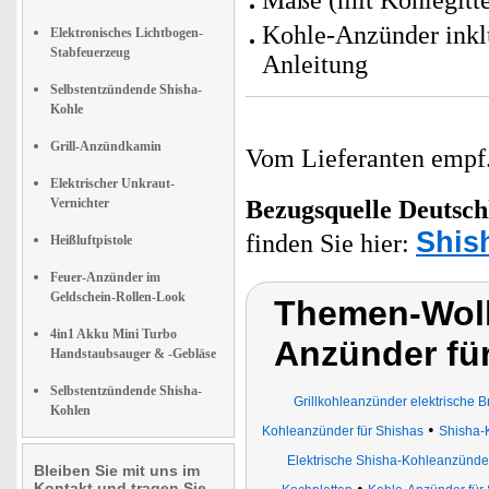
Maße (mit Kohlegitte
Kohle-Anzünder inkl
Elektronisches Lichtbogen-
Stabfeuerzeug
Anleitung
Selbstentzündende Shisha-
Kohle
Grill-Anzündkamin
Vom Lieferanten emp
Elektrischer Unkraut-
Vernichter
Bezugsquelle
Deutsch
Shis
finden Sie hier:
Heißluftpistole
Feuer-Anzünder im
Geldschein-Rollen-Look
Themen-Wolk
4in1 Akku Mini Turbo
Anzünder fü
Handstaubsauger & -Gebläse
Selbstentzündende Shisha-
Grillkohleanzünder elektrische 
Kohlen
•
Kohleanzünder für Shishas
Shisha-
Elektrische Shisha-Kohleanzünde
Bleiben Sie mit uns im
Kontakt und tragen Sie
•