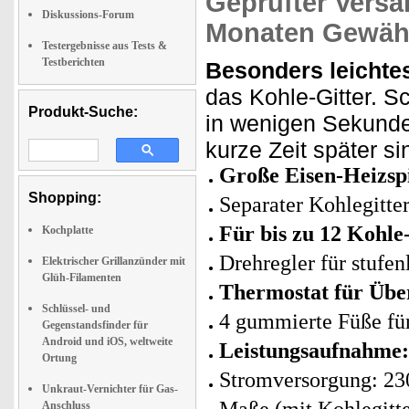
Geprüfter Versa
Diskussions-Forum
Monaten Gewähr
Testergebnisse aus Tests &
Testberichten
Besonders leichte
das Kohle-Gitter. S
Produkt-Suche:
in wenigen Sekunde
kurze Zeit später sin
Große
Eisen-
Heizsp
Shopping:
Separater Kohlegitte
Für bis zu 12 Kohle-
Kochplatte
Drehregler für stufen
Elektrischer Grillanzünder mit
Glüh-Filamenten
Thermostat für Übe
Schlüssel- und
4 gummierte Füße für
Gegenstandsfinder für
Android und iOS, weltweite
Leistungsaufnahme:
Ortung
Stromversorgung: 23
Unkraut-Vernichter für Gas-
Anschluss