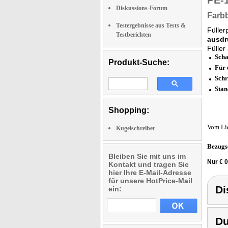
PE-
Diskussions-Forum
Farbb
Testergebnisse aus Tests &
Füller
Testberichten
ausdr
Füller
Scha
Produkt-Suche:
Für 
Schr
Sta
Shopping:
Vom Li
Kugelschreiber
Bezugs
Bleiben Sie mit uns im
Nur € 0
Kontakt und tragen Sie
hier Ihre E-Mail-Adresse
für unsere HotPrice-Mail
Di
ein:
D