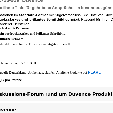
1758-919
Duvence
rillante Tinte für gehobene Ansprüche, im besonders güns
patronen im
Standard-Format
mit Kugelverschluss. Die Tinte von Duven
ucksstarkes und brillantes Schriftbild
optimiert. Passend für Ihren D
 anderer Hersteller.
chtel mit 6 Patronen
ein ausdrucksstarkes und brillantes Schriftbild
iftfarbe:
schwarz
ndard-Format
für die Füller der wichtigsten Hersteller
eferanten empf. VK:
€ 3,90
PEARL
quelle
Deutschland
: Artikel ausgelaufen. Ähnliche Produkte bei
,17 pro Patrone.
skussions-Forum rund um Duvence Produkt
uvence