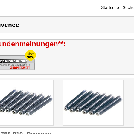
Startseite
| Suche
uvence
undenmeinungen**: