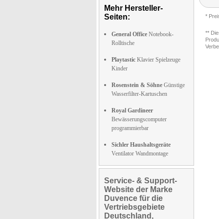
Mehr Hersteller-
Seiten:
* Pre
** Di
General Office
Notebook-
Produ
Rolltische
Verbe
Playtastic
Klavier Spielzeuge
Kinder
Rosenstein & Söhne
Günstige
Wasserfilter-Kartuschen
Royal Gardineer
Bewässerungscomputer
programmierbar
Sichler Haushaltsgeräte
Ventilator Wandmontage
Service- & Support-
Website der Marke
Duvence für die
Vertriebsgebiete
Deutschland,