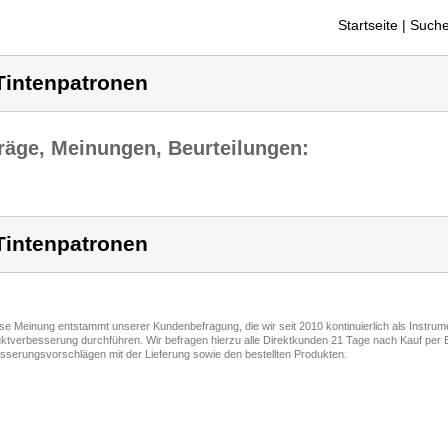
Startseite
| Suche
Tintenpatronen
räge, Meinungen, Beurteilungen:
Tintenpatronen
ese Meinung entstammt unserer Kundenbefragung, die wir seit 2010 kontinuierlich als Instru
ktverbesserung durchführen. Wir befragen hierzu alle Direktkunden 21 Tage nach Kauf per E
sserungsvorschlägen mit der Lieferung sowie den bestellten Produkten.