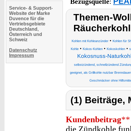
PEAR
Bezugsquelle
:
Service- & Support-
Website der Marke
Themen-Wolk
Duvence für die
Vertriebsgebiete
Räucherkohl
Deutschland,
Österreich und
Schweiz
•
Kohlen mit Kohleanzünder
Kohlen für S
•
•
•
Kohle
Kokos-Kohlen
Kokoskohlen
s
Datenschutz
Impressum
Kokosnuss-Naturkohle 
selbstzündend, schnellzündend Zündun
geeignet, als Grillkohle nutzbar Brenndau
Geschmäcker ohne Hilfsmitte
(1) Beiträge,
Kundenbeitrag
**
die Zündkohle funkt