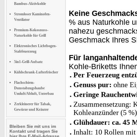
Bambus-Aktivkohle
Keine Geschmacks
Stromloser Kaminofen-
Ventilator
% aus Naturkohle u
nahezu geschmacks
Premium-Kokosnuss-
Naturkohle für Grill
Geschmack Ihres S
Elektronisches Lichtbogen-
Stabfeuerzeug
Für langanhaltend
5in1-Grill-Aufsatz
Kohle-Briketts Ihne
Kühlschrank-Lufterfrischer
Per Feuerzeug entz
Flachschirm-
Genuss pur:
ohne Ei
Dunstabzugshaube
Geringe Rauchentw
Umluft/Abluft, Unterbau
Zusammensetzung: K
Zerkleinerer für Tabak,
Gewürze und Kräuter
Kohleanzünder (5 %)
Glühdauer: ca. 45 
Bleiben Sie mit uns im
Inhalt: 10 Rollen mit
Kontakt und tragen Sie
hier Ihre E-Mail-Adresse