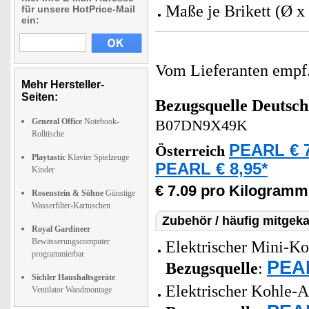
Maße je Brikett (Ø x
für unsere HotPrice-Mail
ein:
Vom Lieferanten emp
Mehr Hersteller-
Seiten:
Bezugsquelle
Deutsch
General Office
Notebook-
B07DN9X49K
Rolltische
PEARL € 7
Österreich
Playtastic
Klavier Spielzeuge
PEARL € 8,95*
Kinder
€ 7.09 pro Kilogramm
Rosenstein & Söhne
Günstige
Wasserfilter-Kartuschen
Zubehör / häufig mitgeka
Royal Gardineer
Bewässerungscomputer
Elektrischer Mini-Koh
programmierbar
PEAR
Bezugsquelle
:
Sichler Haushaltsgeräte
Elektrischer Kohle-An
Ventilator Wandmontage